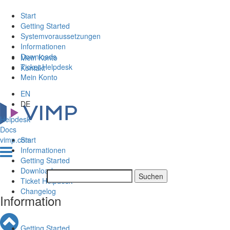
Start
Getting Started
Systemvoraussetzungen
Informationen
Downloads
Mein Konto
Ticket Helpdesk
Kontakt
Mein Konto
EN
DE
Helpdesk
Docs
vimp.com
Start
Informationen
Getting Started
Downloads
Ticket Helpdesk
Changelog
Information
Getting Started